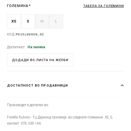
ГОЛЕМИНА
*
ТАБЕЛА ЗА ГОЛЕМИНИ
XS
S
M
L
КОД:
P015L000SN_02
Достапност:
На залиха
ДОДАДИ ВО ЛИСТА НА ЖЕЛБИ
ДОСТАПНОСТ ВО ПРОДАВНИЦИ
Производот е достапен во:
Fiorella Rubino - ТЦ Дајмонд приземје, во следните големини: XS, S,
контакт: 078 339 146