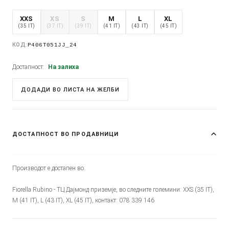
XXS
XS
S
M
L
XL
(35 IT)
(37 IT)
(39 IT)
(41 IT)
(43 IT)
(45 IT)
КОД:
P406T051JJ_24
Достапност:
На залиха
ДОДАДИ ВО ЛИСТА НА ЖЕЛБИ
ДОСТАПНОСТ ВО ПРОДАВНИЦИ
Производот е достапен во:
Fiorella Rubino - ТЦ Дајмонд приземје, во следните големини: XXS (35 IT),
M (41 IT), L (43 IT), XL (45 IT), контакт: 078 339 146