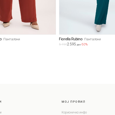
no
Fiorella Rubino
Панталони
Панталони
2.595
5.190
-50%
ден
И
МОЈ ПРОФИЛ
и
Корисничко инфо