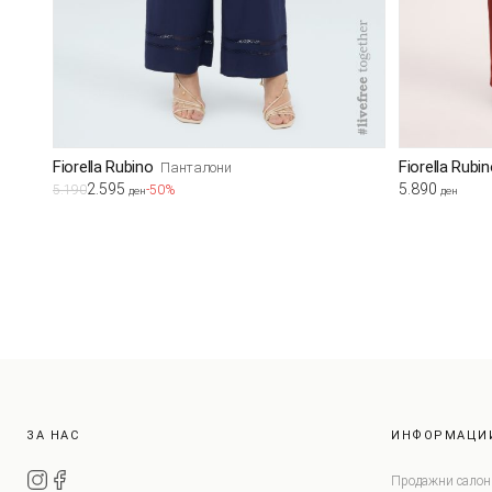
Fiorella Rubino
Fiorella Rubi
Панталони
2.595
5.890
5.190
-50%
ден
ден
ЗА НАС
ИНФОРМАЦИ
Продажни салон