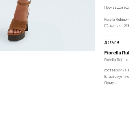
Производот е до
Fiorella Rubino 
IT), контакт: 0
ДЕТАЛИ
Fiorella Ru
Fiorella Rubin
состав:89% П
Еластомултие
Памук