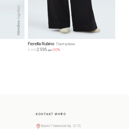
Fiorella Rubino
Панталони
2.595
5.190
-50%
ден
КОНТАКТ ИНФО
Васил Главинов бр. 3/10,