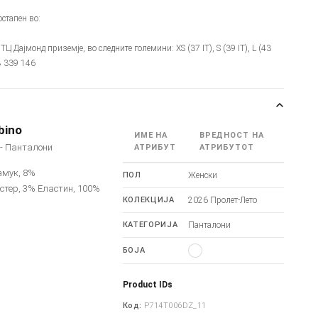
стапен во:
- ТЦ Дајмонд приземје, во следните големини: XS (37 IT), S (39 IT), L (43
78 339 146
bino
ИМЕ НА
ВРЕДНОСТ НА
o - Панталони
АТРИБУТ
АТРИБУТОТ
амук, 8%
ПОЛ
Женски
стер, 3% Еластин, 100%
КОЛЕКЦИЈА
2026 Пролет-Лето
КАТЕГОРИЈА
Панталони
БОЈА
Product IDs
Код:
P714T006DZ_11