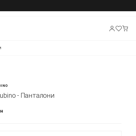
И
BINO
 Rubino - Панталони
ен