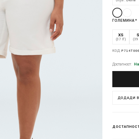
ГОЛЕМИНА
*
XS
(37 IT)
(39 
КОД:
P714T00
Достапност:
На
ДОДАДИ В
ДОСТАПНОС