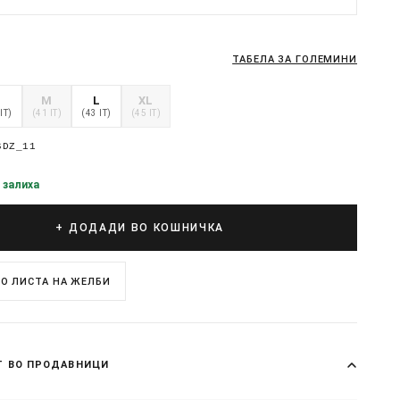
ТАБЕЛА ЗА ГОЛЕМИНИ
S
M
L
XL
IT)
(41 IT)
(43 IT)
(45 IT)
6DZ_11
 залиха
+ ДОДАДИ ВО КОШНИЧКА
О ЛИСТА НА ЖЕЛБИ
Т ВО ПРОДАВНИЦИ