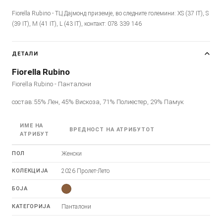
Fiorella Rubino - ТЦ Дајмонд приземје, во следните големини: XS (37 IT), S
(39 IT), M (41 IT), L (43 IT), контакт: 078 339 146
ДЕТАЛИ
Fiorella Rubino
Fiorella Rubino - Панталони
состав:55% Лен, 45% Вискоза, 71% Полиестер, 29% Памук
ИМЕ НА
ВРЕДНОСТ НА АТРИБУТОТ
АТРИБУТ
ПОЛ
Женски
КОЛЕКЦИЈА
2026 Пролет-Лето
БОЈА
КАТЕГОРИЈА
Панталони