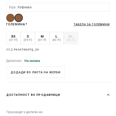
Боја:
Кафеава
ГОЛЕМИНА
*
ТАБЕЛА ЗА ГОЛЕМИНИ
XS
S
M
L
XL
(37 IT)
(39 IT)
(41 IT)
(43 IT)
(45 IT)
КОД:
P034T060TQ_Z4
Достапност:
На залиха
ДОДАДИ ВО ЛИСТА НА ЖЕЛБИ
ДОСТАПНОСТ ВО ПРОДАВНИЦИ
Производот е достапен во: