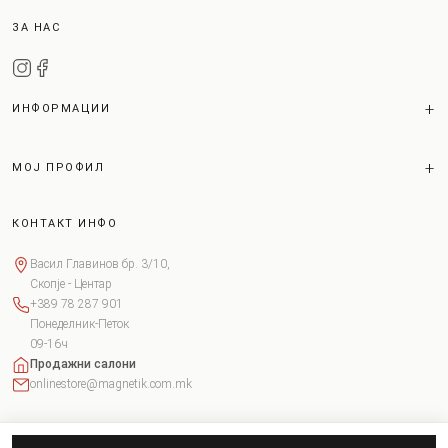
ЗА НАС
ИНФОРМАЦИИ
МОЈ ПРОФИЛ
КОНТАКТ ИНФО
Васил Главинов бр. 3/10,
Скопје - Центар
+389 78 287 901
Понеделник-Петок
09-16ч
Продажни салони
onlinestore@magnetik.com.mk