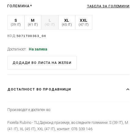
ГОЛЕМИНА
*
ТАБЕЛА ЗА ГОЛЕМИНИ
S
M
L
XL
XXL
(39 IT)
(41 IT)
(43 IT)
(45 IT)
(47 IT)
КОД:
5071T00363_04
Достапност:
На залиха
ДОДАДИ ВО ЛИСТА НА ЖЕЛБИ
ДОСТАПНОСТ ВО ПРОДАВНИЦИ
Производот е достапен во:
Fiorella Rubino - ТЦ Дајмонд приземје, во следните големини: S (39 IT), M
(41 IT), XL (45 IT), XXL (47 IT), контакт: 078 339 146