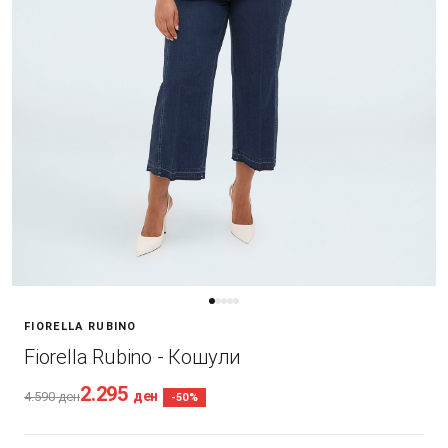
FIORELLA RUBINO
Fiorella Rubino - Кошули
2.295
ден
4.590
ден
-50%