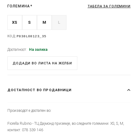
ГОЛЕМИНА
*
ТАБЕЛА ЗА ГОЛЕМИНИ
XS
S
M
L
КОД:
P838L08123_35
Достапност:
На залиха
ДОДАДИ ВО ЛИСТА НА ЖЕЛБИ
ДОСТАПНОСТ ВО ПРОДАВНИЦИ
Производот е достапен во:
Fiorella Rubino - ТЦ Дајмонд приземје, во следните големини: XS, S, M,
контакт: 078 339 146