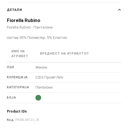
ДЕТАЛИ
Fiorella Rubino
Fiorella Rubino - Панталони
состав:95% Полиестер, 5% Еластин
ИМЕ НА
ВРЕДНОСТ НА АТРИБУТОТ
АТРИБУТ
ПОЛ
Женски
КОЛЕКЦИЈА
2026 Пролет-Лето
КАТЕГОРИЈА
Панталони
БОЈА
Product IDs
Код:
P838L08123_35