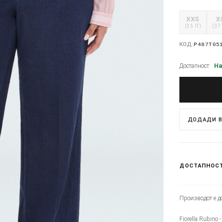
XXS
X
(35 IT)
(37 
КОД:
P487T05
Достапност:
На
ДОДАДИ В
ДОСТАПНОС
Производот е до
Fiorella Rubino