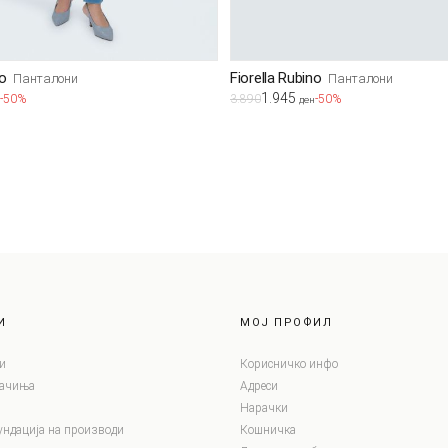
no
Fiorella Rubino
Панталони
Панталони
1.945
-50%
3.890
-50%
ден
И
МОЈ ПРОФИЛ
и
Корисничко инфо
лачиња
Адреси
Нарачки
ундација на производи
Кошничка