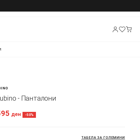
И
BINO
 Rubino - Панталони
595
ден
-50%
ТАБЕЛА ЗА ГОЛЕМИНИ