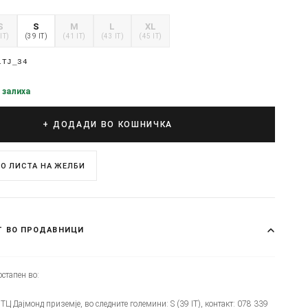
S
S
M
L
XL
IT)
(39 IT)
(41 IT)
(43 IT)
(45 IT)
1TJ_34
 залиха
+ ДОДАДИ ВО КОШНИЧКА
О ЛИСТА НА ЖЕЛБИ
Т ВО ПРОДАВНИЦИ
стапен во:
 - ТЦ Дајмонд приземје, во следните големини: S (39 IT), контакт: 078 339