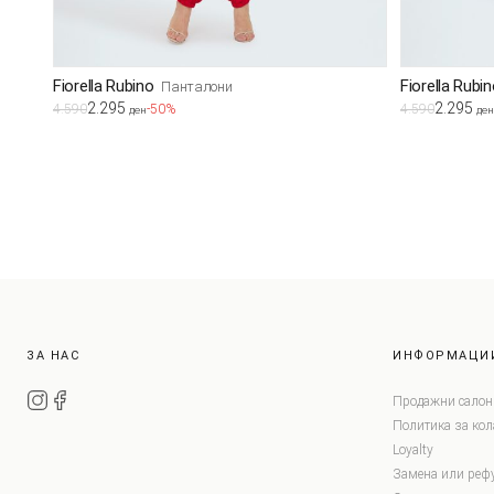
Fiorella Rubino
Fiorella Rubi
Панталони
2.295
2.295
4.590
-50%
4.590
ден
ден
ЗА НАС
ИНФОРМАЦИ
Продажни салон
Политика за ко
Loyalty
Замена или реф