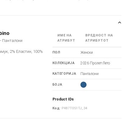
bino
ИМЕ НА
ВРЕДНОСТ НА
o - Панталони
АТРИБУТ
АТРИБУТОТ
амук, 2% Еластин, 100%
ПОЛ
Женски
КОЛЕКЦИЈА
2026 Пролет-Лето
КАТЕГОРИЈА
Панталони
БОЈА
Product IDs
Код:
P487T051TJ_34