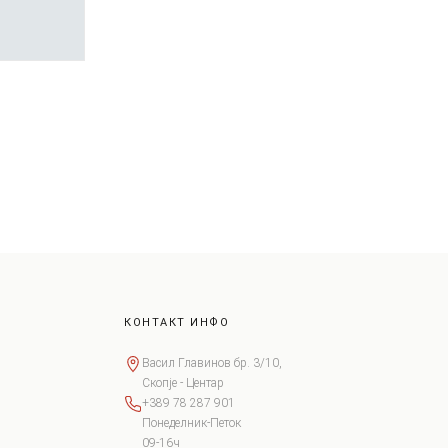
КОНТАКТ ИНФО
Васил Главинов бр. 3/10,
Скопје - Центар
+389 78 287 901
Понеделник-Петок
09-16ч