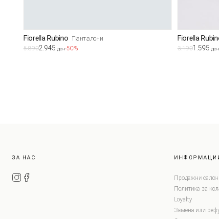
Fiorella Rubino
Fiorella Rubi
Панталони
2.945
1.595
5.890
-50%
3.190
ден
ден
ЗА НАС
ИНФОРМАЦИ
Продажни салон
Политика за ко
Loyalty
Замена или реф