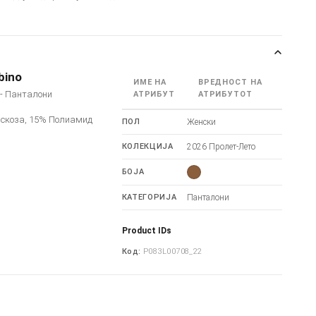
bino
ИМЕ НА
ВРЕДНОСТ НА
o - Панталони
АТРИБУТ
АТРИБУТОТ
искоза, 15% Полиамид
ПОЛ
Женски
КОЛЕКЦИЈА
2026 Пролет-Лето
БОЈА
КАТЕГОРИЈА
Панталони
Product IDs
Код:
P083L00708_22