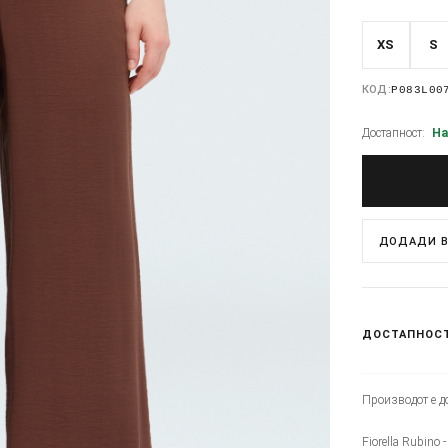
XS
S
КОД:
P083L00
Достапност:
На
ДОДАДИ В
ДОСТАПНОС
Производот е до
Fiorella Rubino 