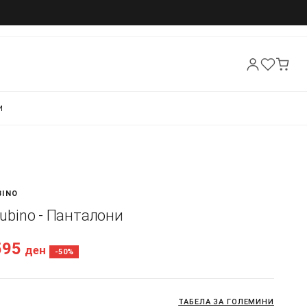
И
BINO
 Rubino - Панталони
595
ден
-50%
ТАБЕЛА ЗА ГОЛЕМИНИ