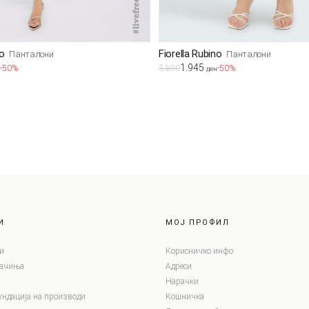
no
Fiorella Rubino
Панталони
Панталони
1.945
-50%
3.890
-50%
ден
И
МОЈ ПРОФИЛ
и
Корисничко инфо
лачиња
Адреси
Нарачки
ундација на производи
Кошничка