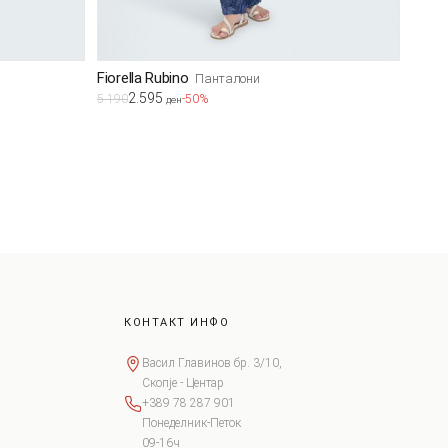
Fiorella Rubino
Панталони
2.595
5.190
-50%
ден
КОНТАКТ ИНФО
Васил Главинов бр. 3/10,
Скопје - Центар
+389 78 287 901
Понеделник-Петок
09-16ч