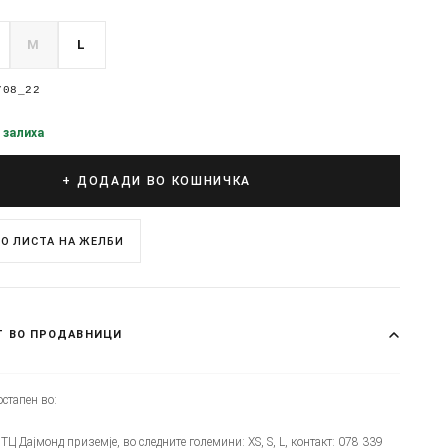
M
L
708_22
 залиха
+ ДОДАДИ ВО КОШНИЧКА
О ЛИСТА НА ЖЕЛБИ
Т ВО ПРОДАВНИЦИ
стапен во:
- ТЦ Дајмонд приземје, во следните големини: XS, S, L, контакт: 078 339