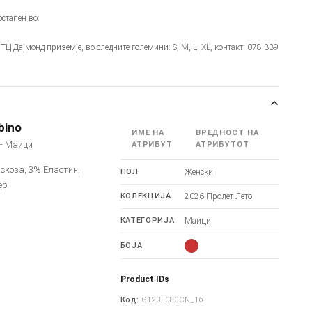
стапен во:
- ТЦ Дајмонд приземје, во следните големини: S, M, L, XL, контакт: 078 339
bino
ИМЕ НА
ВРЕДНОСТ НА
o - Маици
АТРИБУТ
АТРИБУТОТ
скоза, 3% Еластин,
ПОЛ
Женски
ер
КОЛЕКЦИЈА
2026 Пролет-Лето
КАТЕГОРИЈА
Маици
БОЈА
Product IDs
Код:
G123L080CN_16