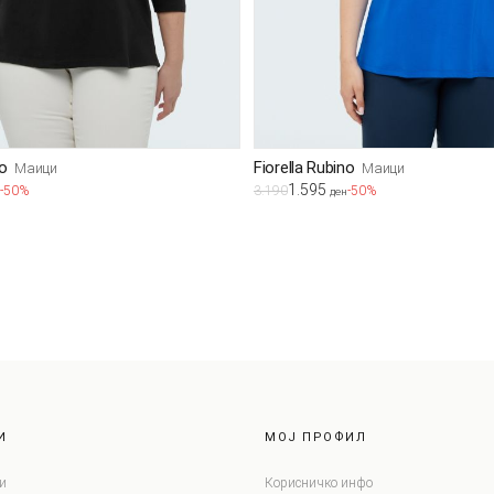
no
Fiorella Rubino
Маици
Маици
1.595
-50%
3.190
-50%
ден
И
МОЈ ПРОФИЛ
и
Корисничко инфо