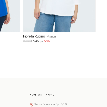
Fiorella Rubino
Маици
1.945
3.890
-50%
ден
КОНТАКТ ИНФО
Васил Главинов бр. 3/10,