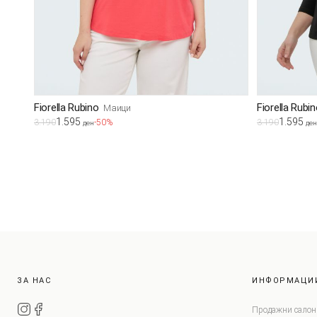
Fiorella Rubino
Fiorella Rubi
Маици
1.595
1.595
3.190
-50%
3.190
ден
ден
ЗА НАС
ИНФОРМАЦИ
Продажни салон