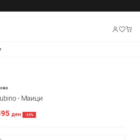
И
BINO
 Rubino - Маици
595
ден
-50%
а