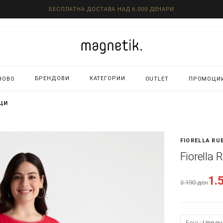
БЕСПЛАТНА ДОСТАВА НАД 6.000 ДЕНАРИ
БРЕНДОВИ
КАТЕГОРИИ
НОВО
OUTLET
ПРОМОЦИ
ИЦИ
FIORELLA RU
Fiorella
1.
3.190
ден
Боја:
Црвен