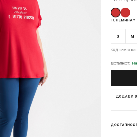
ГОЛЕМИНА
*
S
M
КОД:
G123L08
Достапност:
На
ДОДАДИ В
ДОСТАПНОС