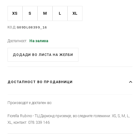
XS
S
M
L
XL
КОД:
G09DL08399_16
Достапност:
На залиха
ДОДАДИ ВО ЛИСТА НА ЖЕЛБИ
ДОСТАПНОСТ ВО ПРОДАВНИЦИ
Производот е достапен во:
Fiorella Rubino - ТЦ Дајмонд приземје, во следните големини: XS, S, M, L,
XL, контакт: 078 339 146