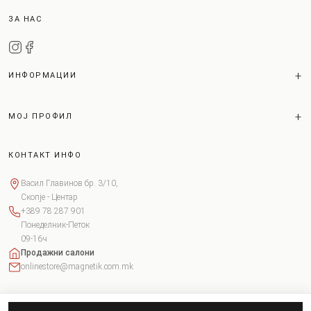
ЗА НАС
ИНФОРМАЦИИ
МОЈ ПРОФИЛ
КОНТАКТ ИНФО
Васил Главинов бр. 3/10,
Скопје - Центар
+389 78 287 901
Понеделник-Петок
09-16ч
Продажни салони
onlinestore@magnetik.com.mk