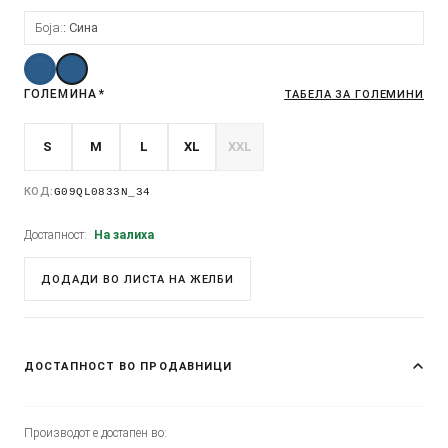
Боја:
Сина
ГОЛЕМИНА
*
ТАБЕЛА ЗА ГОЛЕМИНИ
S
M
L
XL
XXL
КОД:
G09QL0833N_34
Достапност:
На залиха
ДОДАДИ ВО ЛИСТА НА ЖЕЛБИ
ДОСТАПНОСТ ВО ПРОДАВНИЦИ
Производот е достапен во: