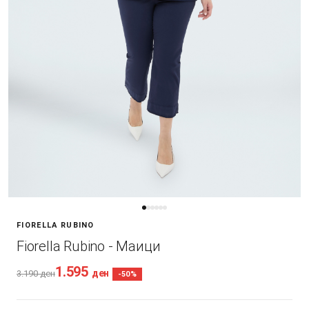
FIORELLA RUBINO
Fiorella Rubino - Маици
1.595
ден
3.190
ден
-50%