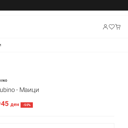
И
BINO
 Rubino - Маици
945
ден
-50%