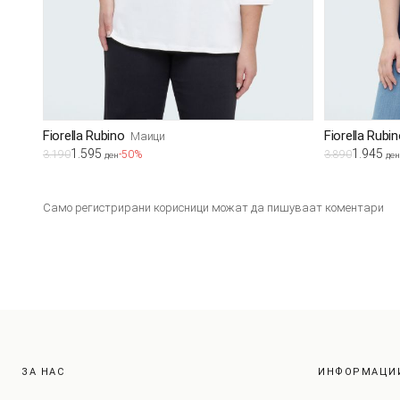
Fiorella Rubino
Fiorella Rubi
Маици
1.595
1.945
3.190
-50%
3.890
ден
ден
Само регистрирани корисници можат да пишуваат коментари
ЗА НАС
ИНФОРМАЦИ