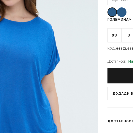
ГОЛЕМИНА
*
XS
S
КОД:
G08ZL08
Достапност:
На
ДОДАДИ В
ДОСТАПНОС