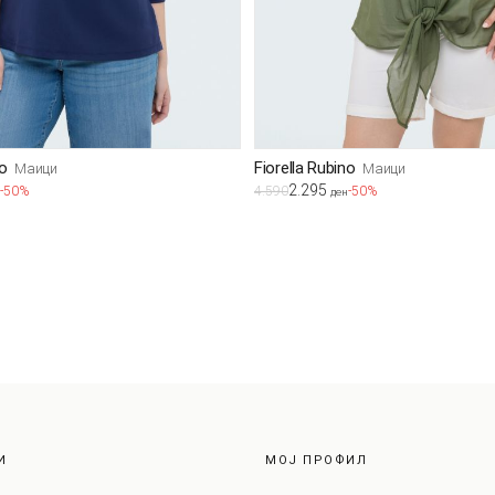
no
Fiorella Rubino
Маици
Маици
2.295
-50%
4.590
-50%
ден
И
МОЈ ПРОФИЛ