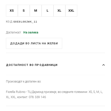
XS
S
M
L
XL
XXL
КОД:
G0E8L082WK_11
Достапност:
На залиха
ДОДАДИ ВО ЛИСТА НА ЖЕЛБИ
ДОСТАПНОСТ ВО ПРОДАВНИЦИ
Производот е достапен во:
Fiorella Rubino - ТЦ Дајмонд приземје, во следните големини: XS, S, M, L,
XL, XXL, контакт: 078 339 146