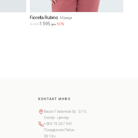
Fiorella Rubino
Маици
1.595
3.190
-50%
ден
КОНТАКТ ИНФО
Васил Главинов бр. 3/10,
Скопје - Центар
+389 78 287 901
Понеделник-Петок
09-16ч