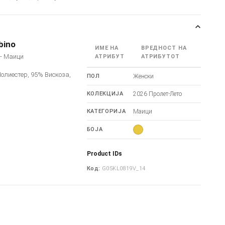
bino
ИМЕ НА
ВРЕДНОСТ НА
o - Маици
АТРИБУТ
АТРИБУТОТ
олиестер, 95% Вискоза,
ПОЛ
Женски
КОЛЕКЦИЈА
2026 Пролет-Лето
КАТЕГОРИЈА
Маици
БОЈА
Product IDs
Код:
G05KL0819V_14