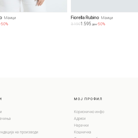
no
Fiorella Rubino
Маици
Маици
1.595
-50%
3.190
-50%
ден
И
МОЈ ПРОФИЛ
и
Корисничко инфо
лачиња
Адреси
Нарачки
ундација на производи
Кошничка