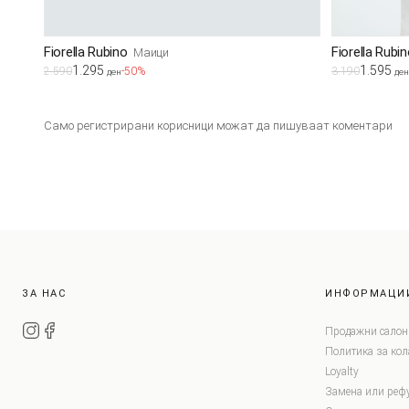
Fiorella Rubino
Fiorella Rubi
Маици
1.295
1.595
2.590
-50%
3.190
ден
ден
Само регистрирани корисници можат да пишуваат коментари
ЗА НАС
ИНФОРМАЦИ
Продажни салон
Политика за ко
Loyalty
Замена или реф