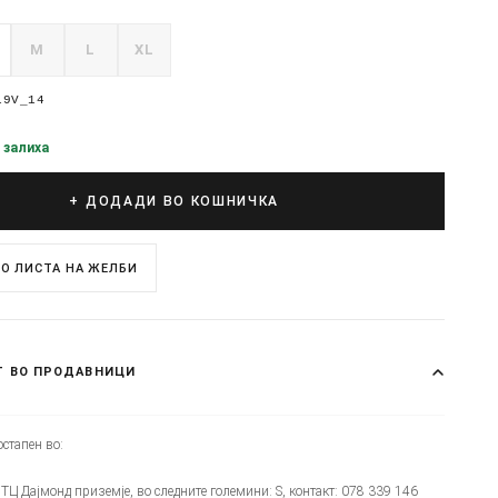
M
L
XL
19V_14
 залиха
+ ДОДАДИ ВО КОШНИЧКА
О ЛИСТА НА ЖЕЛБИ
Т ВО ПРОДАВНИЦИ
стапен во:
 - ТЦ Дајмонд приземје, во следните големини: S, контакт: 078 339 146