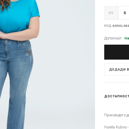
XS
S
КОД:
G05KL08
Достапност:
На
ДОДАДИ В
ДОСТАПНОС
Производот е до
Fiorella Rubino