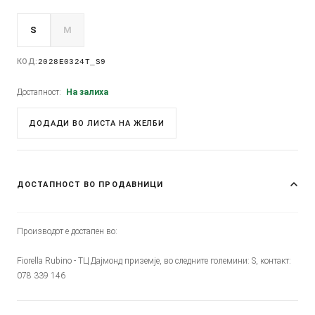
S
M
КОД:
2028E0324T_S9
Достапност:
На залиха
ДОДАДИ ВО ЛИСТА НА ЖЕЛБИ
ДОСТАПНОСТ ВО ПРОДАВНИЦИ
Производот е достапен во:
Fiorella Rubino - ТЦ Дајмонд приземје, во следните големини: S, контакт:
078 339 146