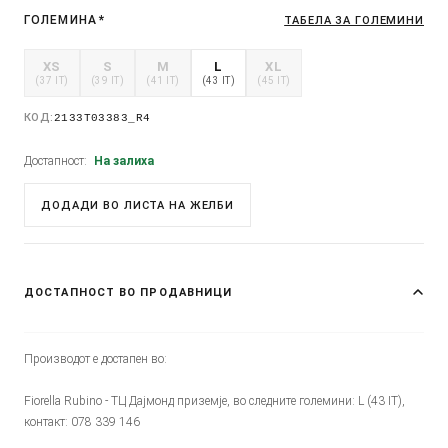
ГОЛЕМИНА
*
ТАБЕЛА ЗА ГОЛЕМИНИ
XS
S
M
L
XL
(37 IT)
(39 IT)
(41 IT)
(43 IT)
(45 IT)
КОД:
2133T03383_R4
Достапност:
На залиха
ДОДАДИ ВО ЛИСТА НА ЖЕЛБИ
ДОСТАПНОСТ ВО ПРОДАВНИЦИ
Производот е достапен во:
Fiorella Rubino - ТЦ Дајмонд приземје, во следните големини: L (43 IT),
контакт: 078 339 146