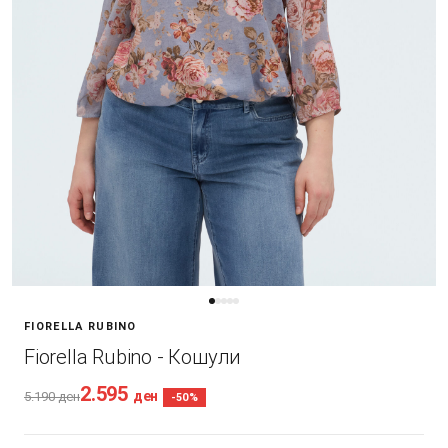
FIORELLA RUBINO
Fiorella Rubino - Кошули
2.595
ден
5.190
ден
-50%