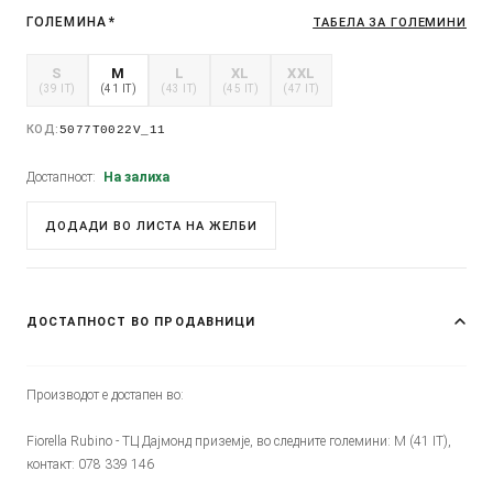
ГОЛЕМИНА
*
ТАБЕЛА ЗА ГОЛЕМИНИ
S
M
L
XL
XXL
(39 IT)
(41 IT)
(43 IT)
(45 IT)
(47 IT)
КОД:
5077T0022V_11
Достапност:
На залиха
ДОДАДИ ВО ЛИСТА НА ЖЕЛБИ
ДОСТАПНОСТ ВО ПРОДАВНИЦИ
Производот е достапен во:
Fiorella Rubino - ТЦ Дајмонд приземје, во следните големини: M (41 IT),
контакт: 078 339 146