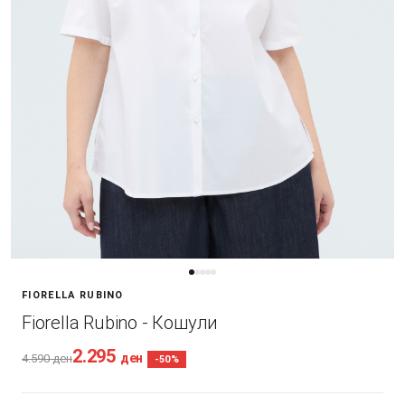
FIORELLA RUBINO
Fiorella Rubino - Кошули
2.295
ден
4.590
ден
-50%