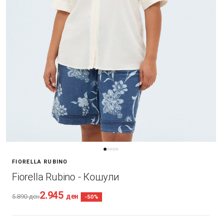
FIORELLA RUBINO
Fiorella Rubino - Кошули
2.945
ден
5.890
ден
-50%