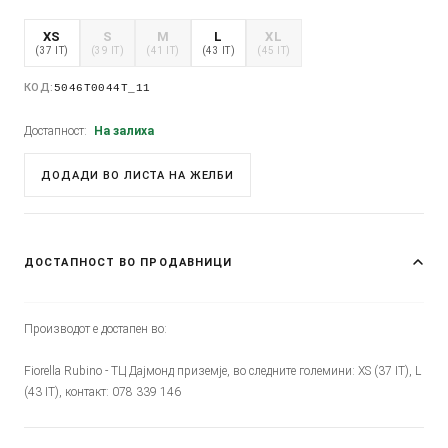
XS
S
M
L
XL
(37 IT)
(39 IT)
(41 IT)
(43 IT)
(45 IT)
КОД:
5046T0044T_11
Достапност:
На залиха
ДОДАДИ ВО ЛИСТА НА ЖЕЛБИ
ДОСТАПНОСТ ВО ПРОДАВНИЦИ
Производот е достапен во:
Fiorella Rubino - ТЦ Дајмонд приземје, во следните големини: XS (37 IT), L
(43 IT), контакт: 078 339 146