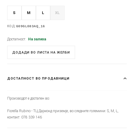
S
M
L
XL
КОД:
G09GL083AQ_16
Достапност:
На залиха
ДОДАДИ ВО ЛИСТА НА ЖЕЛБИ
ДОСТАПНОСТ ВО ПРОДАВНИЦИ
Производот е достапен во:
Fiorella Rubino - ТЦ Дајмонд приземје, во следните големини: S, M, L,
контакт: 078 339 146