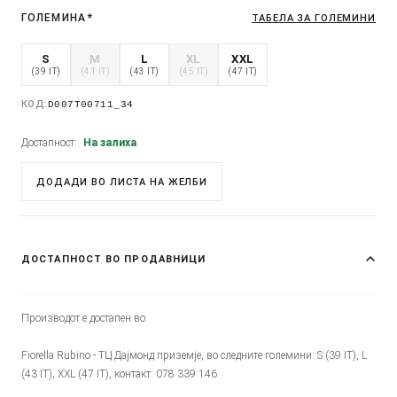
ГОЛЕМИНА
*
ТАБЕЛА ЗА ГОЛЕМИНИ
S
M
L
XL
XXL
(39 IT)
(41 IT)
(43 IT)
(45 IT)
(47 IT)
КОД:
D007T00711_34
Достапност:
На залиха
ДОДАДИ ВО ЛИСТА НА ЖЕЛБИ
ДОСТАПНОСТ ВО ПРОДАВНИЦИ
Производот е достапен во:
Fiorella Rubino - ТЦ Дајмонд приземје, во следните големини: S (39 IT), L
(43 IT), XXL (47 IT), контакт: 078 339 146