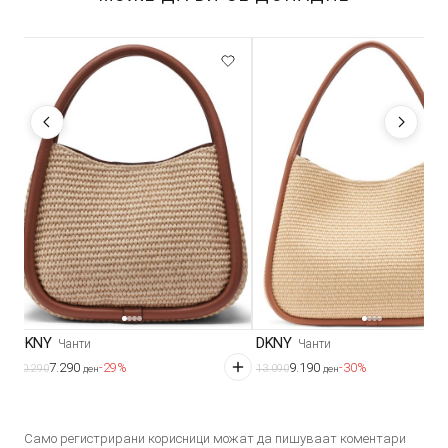
DKNY
DKNY
Чанти
Чанти
7.290
9.190
-29%
-30%
10.290
13.090
ден
ден
Само регистрирани корисници можат да пишуваат коментари