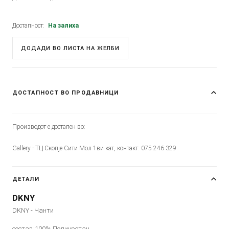
Достапност:
На залиха
ДОДАДИ ВО ЛИСТА НА ЖЕЛБИ
ДОСТАПНОСТ ВО ПРОДАВНИЦИ
Производот е достапен во:
Gallery - ТЦ Скопје Сити Мол 1ви кат, контакт: 075 246 329
ДЕТАЛИ
DKNY
DKNY - Чанти
состав:100% Полиуретан