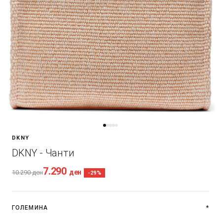
DKNY
DKNY - Чанти
7.290
ден
10.290
ден
-29%
ГОЛЕМИНА
*