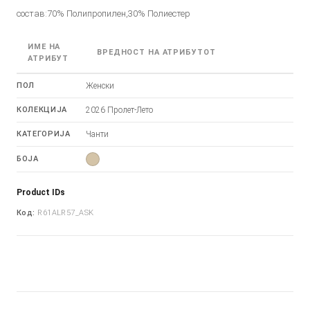
состав:70% Полипропилен,30% Полиестер
ИМЕ НА
ВРЕДНОСТ НА АТРИБУТОТ
АТРИБУТ
ПОЛ
Женски
КОЛЕКЦИЈА
2026 Пролет-Лето
КАТЕГОРИЈА
Чанти
БОЈА
Product IDs
Код:
R61ALR57_ASK