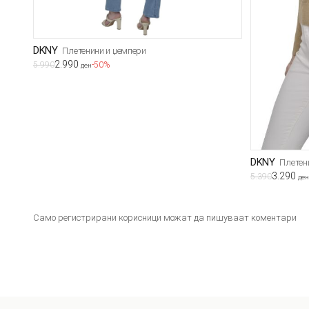
DKNY
Плетенини и џемпери
2.990
5.990
-50%
ден
DKNY
Плетен
3.290
5.390
ден
Само регистрирани корисници можат да пишуваат коментари