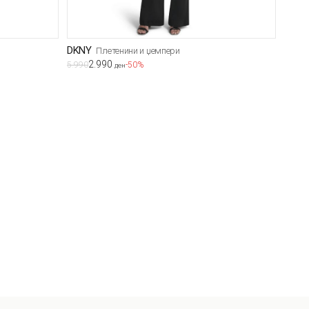
DKNY
Плетенини и џемпери
2.990
5.990
-50%
ден