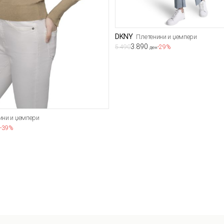
DKNY
Плетенини и џемпери
3.890
5.490
-29%
ден
ини и џемпери
-39%