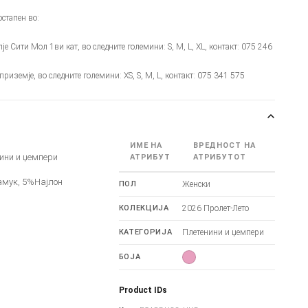
стапен во:
опје Сити Мол 1ви кат, во следните големини: S, M, L, XL, контакт: 075 246
 приземје, во следните големини: XS, S, M, L, контакт: 075 341 575
ИМЕ НА
ВРЕДНОСТ НА
ини и џемпери
АТРИБУТ
АТРИБУТОТ
амук, 5%Најлон
ПОЛ
Женски
КОЛЕКЦИЈА
2026 Пролет-Лето
КАТЕГОРИЈА
Плетенини и џемпери
БОЈА
Product IDs