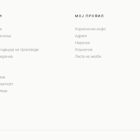
И
МОЈ ПРОФИЛ
и
Корисничко инфо
лачиња
Адреси
Нарачки
ундација на производи
Кошничка
нарачка
Листа на желби
ака
ватност
тење