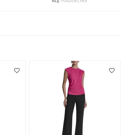
Код:
P5ASDU83_HKB