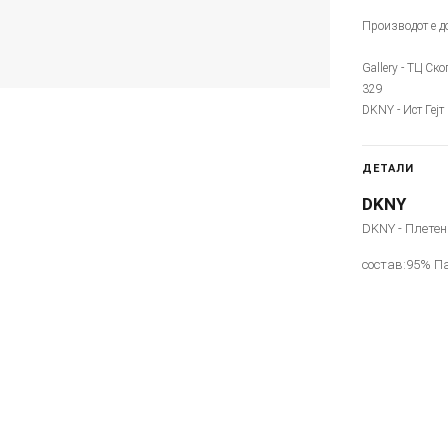
Производот е до
Gallery - ТЦ Ск
329
DKNY - Ист Гејт
ДЕТАЛИ
DKNY
DKNY - Плетен
состав:95% П