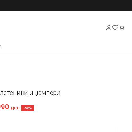
И
Плетенини и џемпери
990
ден
-50%