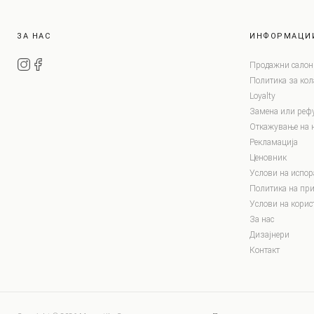
ЗА НАС
ИНФОРМАЦИ
Продажни салон
Политика за ко
Loyalty
Замена или реф
Откажување на 
Рекламација
Ценовник
Услови на испор
Политика на при
Услови на корис
За нас
Дизајнери
Контакт