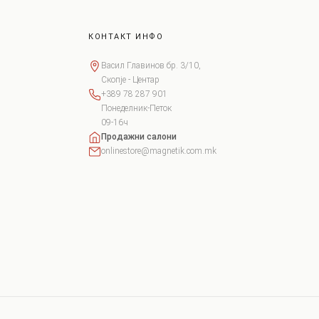
КОНТАКТ ИНФО
Васил Главинов бр. 3/10,
Скопје - Центар
+389 78 287 901
Понеделник-Петок
09-16ч
Продажни салони
onlinestore@magnetik.com.mk