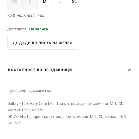
XS
S
M
L
XL
КОД:
P6AK7E57_PBL
Достапност:
На залиха
ДОДАДИ ВО ЛИСТА НА ЖЕЛБИ
ДОСТАПНОСТ ВО ПРОДАВНИЦИ
Производот е достапен во:
Gallery - ТЦ Скопје Сити Мол 1ви кат, во следните големини: M, L, XL,
контакт: 075 246 329
DKNY - Ист Гејт приземје, во следните големини: M, L, XL, контакт: 075
341 575