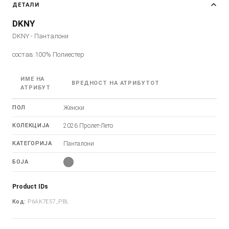
ДЕТАЛИ
DKNY
DKNY - Панталони
состав:100% Полиестер
ИМЕ НА
ВРЕДНОСТ НА АТРИБУТОТ
АТРИБУТ
ПОЛ
Женски
КОЛЕКЦИЈА
2026 Пролет-Лето
КАТЕГОРИЈА
Панталони
БОЈА
Product IDs
Код:
P6AK7E57_PBL