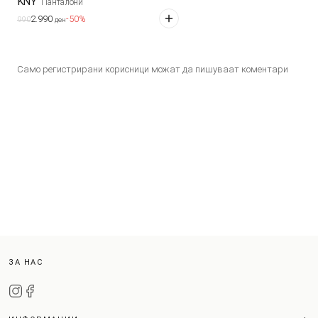
DKNY
Панталони
2.990
-50%
5.990
ден
Само регистрирани корисници можат да пишуваат коментари
ЗА НАС