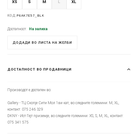
XS
S
M
L
XL
КОД:
P6AK7E57_BLK
Достапност:
На залиха
ДОДАДИ ВО ЛИСТА НА ЖЕЛБИ
ДОСТАПНОСТ ВО ПРОДАВНИЦИ
Производот е достапен во:
Gallery - ТЦ Скопје Сити Мол 1ви кат, во следните големини: M, XL,
контакт: 075 246 329
DKNY - Ист Гејт приземје, во следните големини: XS, S, M, XL, контакт:
075 341 575