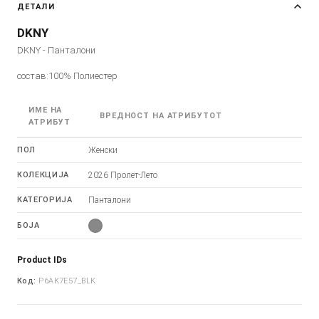
ДЕТАЛИ
DKNY
DKNY - Панталони
состав:100% Полиестер
ИМЕ НА
ВРЕДНОСТ НА АТРИБУТОТ
АТРИБУТ
ПОЛ
Женски
КОЛЕКЦИЈА
2026 Пролет-Лето
КАТЕГОРИЈА
Панталони
БОЈА
Product IDs
Код:
P6AK7E57_BLK