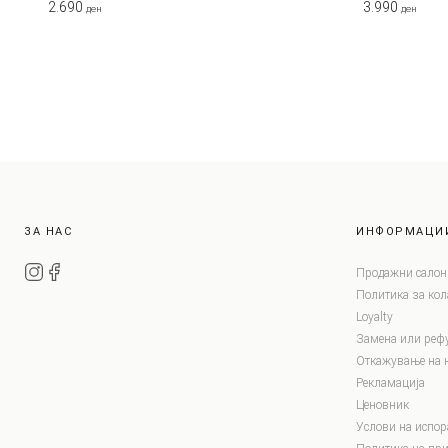
2.690
3.990
ден
ден
ЗА НАС
ИНФОРМАЦИ
Продажни салон
Политика за ко
Loyalty
Замена или реф
Откажување на 
Рекламација
Ценовник
Услови на испор