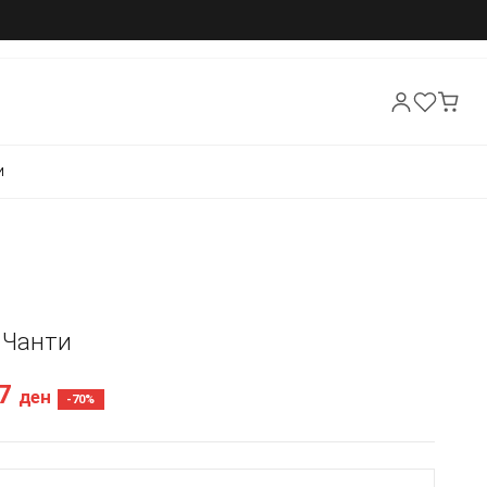
И
- Чанти
07
ден
-70%
а