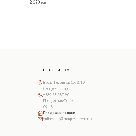
2.690
ден
КОНТАКТ ИНФО
Васил Главинов бр. 3/10,
Скопје - Центар
+389 78 287 901
Понеделник-Петок
09-16ч
Продажни салони
onlinestore@magnetik.com.mk