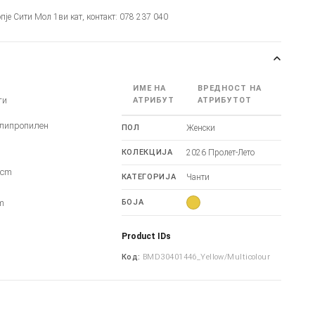
опје Сити Мол 1ви кат, контакт: 078 237 040
ИМЕ НА
ВРЕДНОСТ НА
ти
АТРИБУТ
АТРИБУТОТ
липропилен
ПОЛ
Женски
КОЛЕКЦИЈА
2026 Пролет-Лето
6cm
КАТЕГОРИЈА
Чанти
m
m
БОЈА
Product IDs
Код:
BMD30401446_Yellow/Multicolour