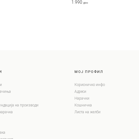
1.990
ден
И
МОЈ ПРОФИЛ
и
Корисничко инфо
лачиња
Адреси
Нарачки
ундација на производи
Кошничка
нарачка
Листа на желби
ака