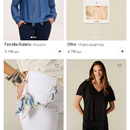
Fiorella Rubino
Oltre
Кошули
Модни додатоци
5.190
4.790
ден
ден