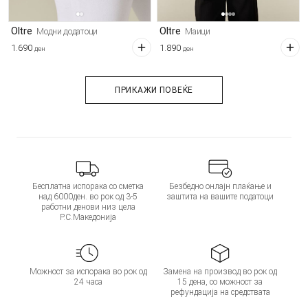
Oltre
Oltre
Модни додатоци
Маици
1.690
1.890
ден
ден
ПРИКАЖИ ПОВЕЌЕ
Бесплатна испорака со сметка
Безбедно онлајн плаќање и
над 6000ден. во рок од 3-5
заштита на вашите податоци
работни денови низ цела
Р.С.Македонија
Можност за испорака во рок од
Замена на производ во рок од
24 часа
15 дена, со можност за
рефундација на средствата