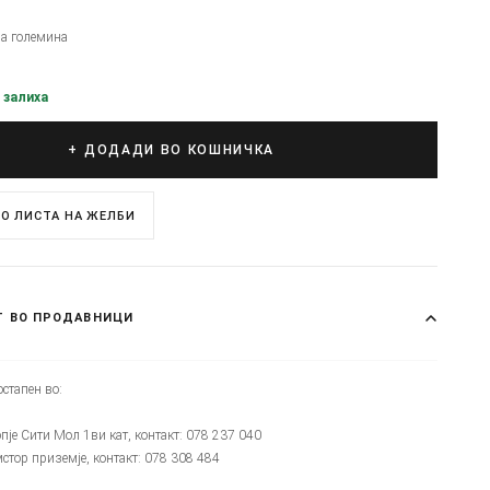
на големина
 залиха
+ ДОДАДИ ВО КОШНИЧКА
О ЛИСТА НА ЖЕЛБИ
Т ВО ПРОДАВНИЦИ
стапен во:
опје Сити Мол 1ви кат, контакт: 078 237 040
мстор приземје, контакт: 078 308 484