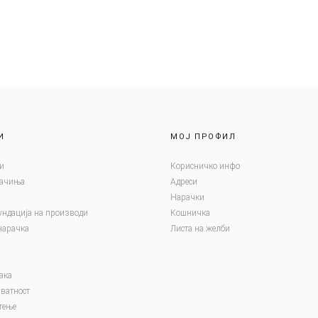
И
МОЈ ПРОФИЛ
и
Корисничко инфо
лачиња
Адреси
Нарачки
ундација на производи
Кошничка
нарачка
Листа на желби
ака
ватност
тење