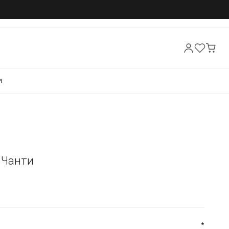
И
- Чанти
*