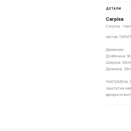
ДЕТАЛИ
Carpisa
Carpisa - Чан
состав:100%П
Димензии:
Длабочина: 9
Ширина: 33c
Должина: 25c
*НАПОМЕНА: Со
заштитна нав
денари со вкл