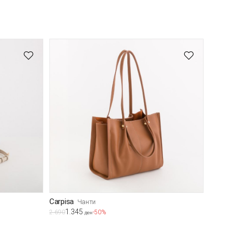
Carpisa
Чанти
1.345
2.690
-50%
ден