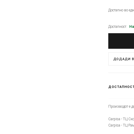
Достапно во ед
Достапност:
На
ДОДАДИ В
ДОСТАПНОС
Производот е до
Carpisa - ТЦ Ск
Carpisa - ТЦ Ра