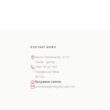
КОНТАКТ ИНФО
Васил Главинов бр. 3/10,
Скопје - Центар
+389 78 287 901
Понеделник-Петок
09-16ч
Продажни салони
onlinestore@magnetik.com.mk