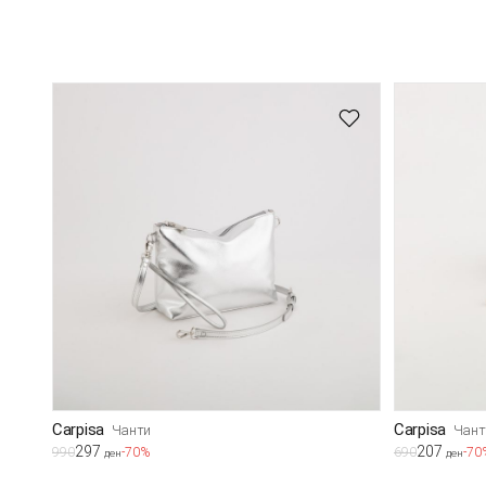
Carpisa
Carpisa
Чанти
Чант
297
207
990
-70%
690
-70
ден
ден