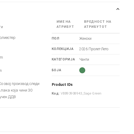
ИМЕ НА
ВРЕДНОСТ НА
ти
АТРИБУТ
АТРИБУТОТ
олиестер
ПОЛ
Женски
КОЛЕКЦИЈА
2026 Пролет-Лето
cm
КАТЕГОРИЈА
Чанти
m
m
БОЈА
 овој производ следи
Product IDs
лака која чини 30
Код:
VBB93908943_Sage Green
учен ДДВ