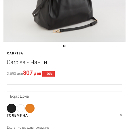
CARPISA
Carpisa - Чанти
807
ден
2.690
ден
-70%
Боја:
Црна
ГОЛЕМИНА
*
Достапно во една големина