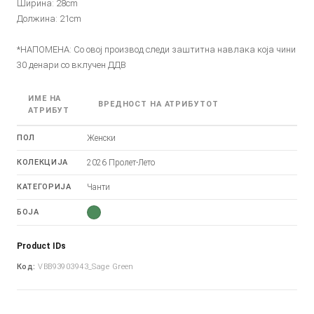
Ширина: 28cm
Должина: 21cm
*НАПОМЕНА: Со овој производ следи заштитна навлака која чини
30 денари со вклучен ДДВ
ИМЕ НА
ВРЕДНОСТ НА АТРИБУТОТ
АТРИБУТ
ПОЛ
Женски
КОЛЕКЦИЈА
2026 Пролет-Лето
КАТЕГОРИЈА
Чанти
БОЈА
Product IDs
Код:
VBB93903943_Sage Green