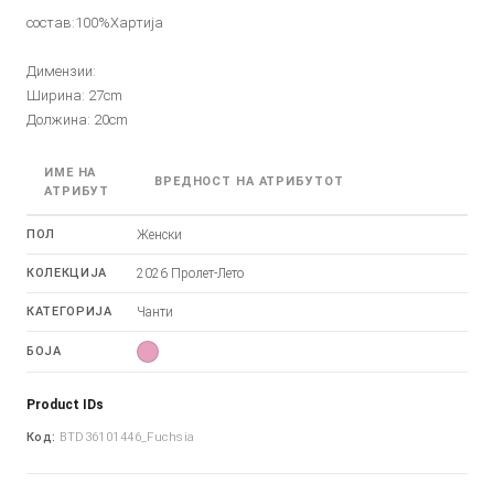
состав:100%Хартија
Димензии:
Ширина: 27cm
Должина: 20cm
ИМЕ НА
ВРЕДНОСТ НА АТРИБУТОТ
АТРИБУТ
ПОЛ
Женски
КОЛЕКЦИЈА
2026 Пролет-Лето
КАТЕГОРИЈА
Чанти
БОЈА
Product IDs
Код:
BTD36101446_Fuchsia