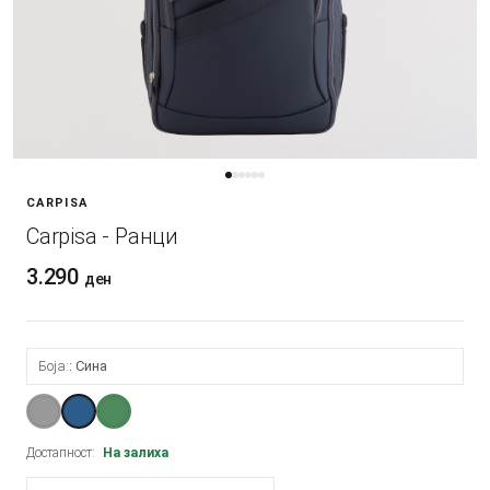
CARPISA
Carpisa - Ранци
3.290
ден
Боја:
Сина
Достапност:
На залиха