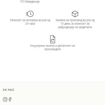
Р.С.Македонија
Можност за испорака во рок од
Замена на производ во рок од
24 часа
15 дена, со можност за
рефундација на средствата
Ажурирана залиха и достапност на
производите
ЗА НАС