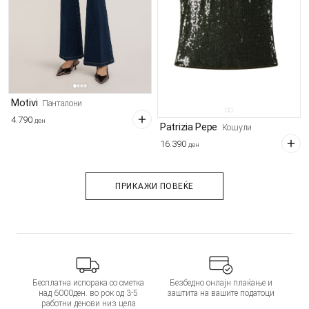
Motivi
Панталони
4.790
ден
Patrizia Pepe
Кошули
16.390
ден
ПРИКАЖИ ПОВЕЌЕ
Бесплатна испорака со сметка
Безбедно онлајн плаќање и
над 6000ден. во рок од 3-5
заштита на вашите податоци
работни денови низ цела