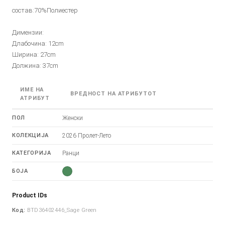
состав:70%Полиестер
Димензии:
Длабочина: 12cm
Ширина: 27cm
Должина: 37cm
ИМЕ НА
ВРЕДНОСТ НА АТРИБУТОТ
АТРИБУТ
ПОЛ
Женски
КОЛЕКЦИЈА
2026 Пролет-Лето
КАТЕГОРИЈА
Ранци
БОЈА
Product IDs
Код:
BTD36402446_Sage Green