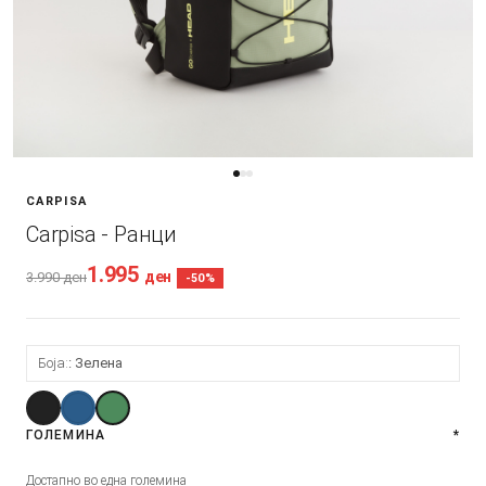
CARPISA
Carpisa - Ранци
1.995
ден
3.990
ден
-50%
Боја:
Зелена
ГОЛЕМИНА
*
Достапно во една големина