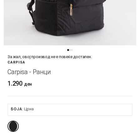
За жал, овој производ не е повеќе достапен.
CARPISA
Carpisa - Ранци
1.290
ден
Црна
БОЈА