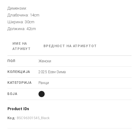
Димензии:
Длабочина: 14cm
Ширина: 30cm
Должина: 42cm
ИМЕ НА
ВРЕДНОСТ НА АТРИБУТОТ
АТРИБУТ
ПОЛ
Женски
КОЛЕКЦИЈА
2025 Есен-Зима
КАТЕГОРИЈА
Ранци
БОЈА
Product IDs
Код:
BSC96301545_Black