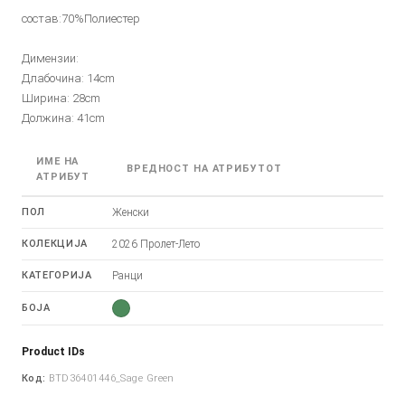
состав:70%Полиестер
Димензии:
Длабочина: 14cm
Ширина: 28cm
Должина: 41cm
ИМЕ НА
ВРЕДНОСТ НА АТРИБУТОТ
АТРИБУТ
ПОЛ
Женски
КОЛЕКЦИЈА
2026 Пролет-Лето
КАТЕГОРИЈА
Ранци
БОЈА
Product IDs
Код:
BTD36401446_Sage Green