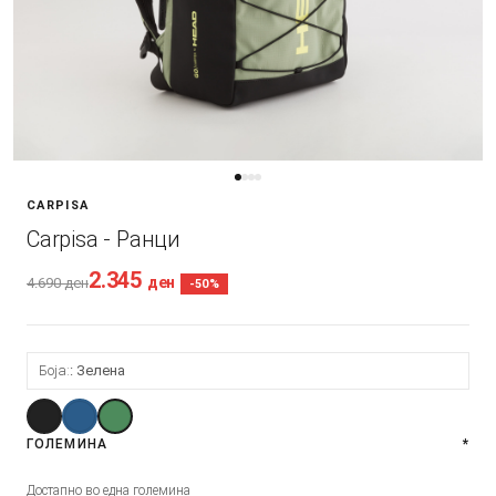
CARPISA
Carpisa - Ранци
2.345
ден
4.690
ден
-50%
Боја:
Зелена
ГОЛЕМИНА
*
Достапно во една големина