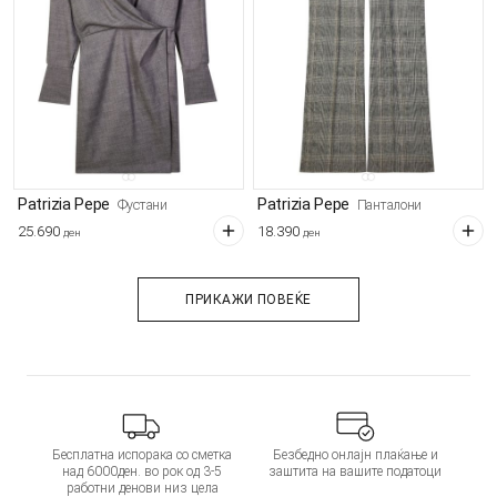
Patrizia Pepe
Patrizia Pepe
Фустани
Панталони
25.690
18.390
ден
ден
ПРИКАЖИ ПОВЕЌЕ
Бесплатна испорака со сметка
Безбедно онлајн плаќање и
над 6000ден. во рок од 3-5
заштита на вашите податоци
работни денови низ цела