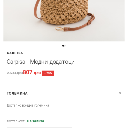
CARPISA
Carpisa - Модни додатоци
807
ден
2.690
ден
-70%
ГОЛЕМИНА
*
Достапно во една големина
Достапност:
На залиха