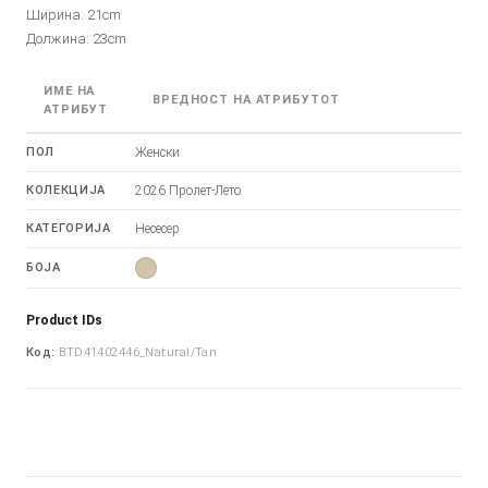
Ширина: 21cm
Должина: 23cm
ИМЕ НА
ВРЕДНОСТ НА АТРИБУТОТ
АТРИБУТ
ПОЛ
Женски
КОЛЕКЦИЈА
2026 Пролет-Лето
КАТЕГОРИЈА
Несесер
БОЈА
Product IDs
Код:
BTD41402446_Natural/Tan