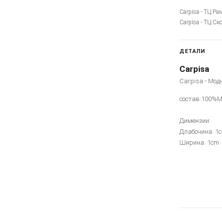
Carpisa - ТЦ Ра
Carpisa - ТЦ Ск
ДЕТАЛИ
Carpisa
Carpisa - Мод
состав:100%
Димензии:
Длабочина: 1
Ширина: 1cm