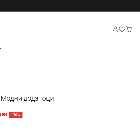
И
- Модни додатоци
ден
-70%