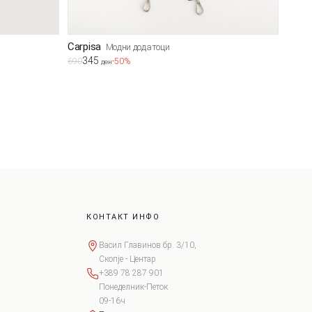
Carpisa
Модни додатоци
345
690
-50%
ден
КОНТАКТ ИНФО
Васил Главинов бр. 3/10,
Скопје - Центар
+389 78 287 901
Понеделник-Петок
09-16ч