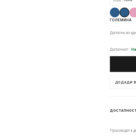
ГОЛЕМИНА
Достапно во ед
Достапност:
На
ДОДАДИ В
ДОСТАПНОС
Производот е до