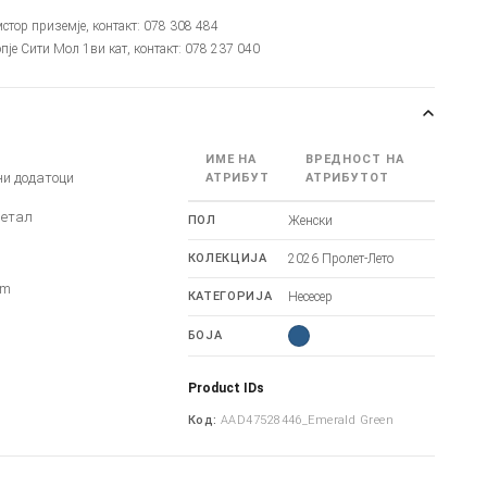
мстор приземје, контакт: 078 308 484
опје Сити Мол 1ви кат, контакт: 078 237 040
ИМЕ НА
ВРЕДНОСТ НА
ни додатоци
АТРИБУТ
АТРИБУТОТ
Метал
ПОЛ
Женски
КОЛЕКЦИЈА
2026 Пролет-Лето
cm
КАТЕГОРИЈА
Несесер
БОЈА
Product IDs
Код:
AAD47528446_Emerald Green