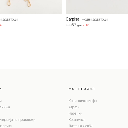
Carpisa
и додатоци
Модни додатоци
57
%
190
-70%
ден
И
МОЈ ПРОФИЛ
и
Корисничко инфо
лачиња
Адреси
Нарачки
ундација на производи
Кошничка
нарачка
Листа на желби