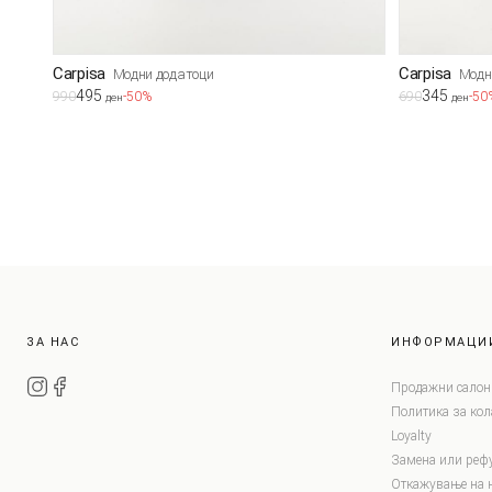
Carpisa
Carpisa
Модни додатоци
Модн
495
345
990
-50%
690
-50
ден
ден
ЗА НАС
ИНФОРМАЦИ
Продажни салон
Политика за ко
Loyalty
Замена или реф
Откажување на 