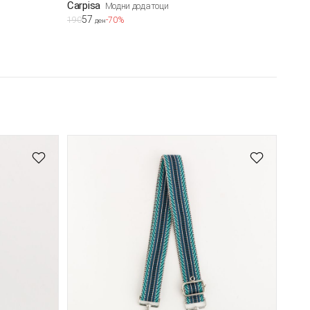
Carpisa
Модни додатоци
57
190
-70%
ден