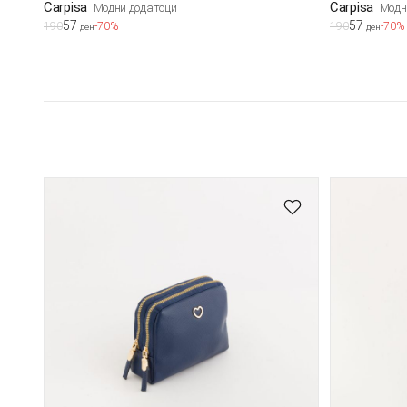
Carpisa
Carpisa
Модни додатоци
Модн
57
57
190
-70%
190
-70%
ден
ден