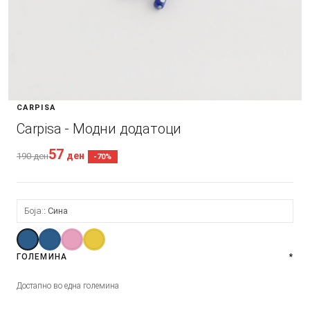
CARPISA
Carpisa - Модни додатоци
57
ден
190
ден
-70%
Боја:
Сина
ГОЛЕМИНА
*
Достапно во една големина