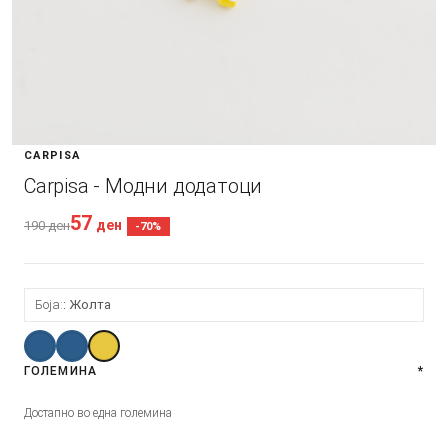
CARPISA
Carpisa - Модни додатоци
57
ден
190
ден
-70%
Боја:
Жолта
ГОЛЕМИНА
*
Достапно во една големина