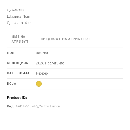
Димензии:
Ширина: 1cm
Должина: 4cm
ИМЕ НА
ВРЕДНОСТ НА АТРИБУТОТ
АТРИБУТ
ПОЛ
Женски
КОЛЕКЦИЈА
2026 Пролет-Лето
КАТЕГОРИЈА
Несесер
БОЈА
Product IDs
Код:
AAD47518446_Yellow Lemon