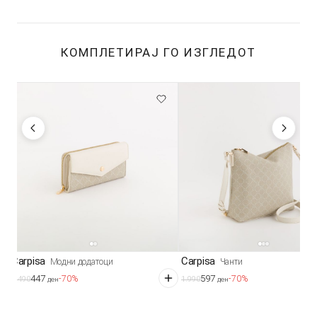
КОМПЛЕТИРАЈ ГО ИЗГЛЕДОТ
Carpisa
Carpisa
Модни додатоци
Чанти
447
597
-70%
-70%
1.490
1.990
ден
ден