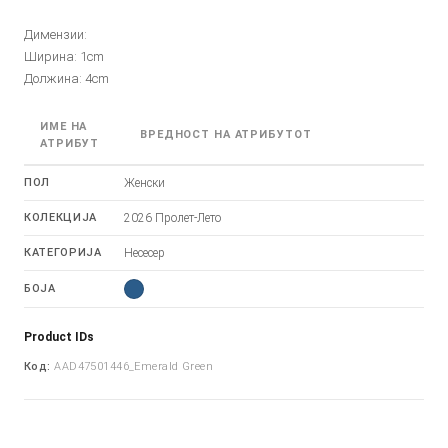
Димензии:
Ширина: 1cm
Должина: 4cm
ИМЕ НА
ВРЕДНОСТ НА АТРИБУТОТ
АТРИБУТ
ПОЛ
Женски
КОЛЕКЦИЈА
2026 Пролет-Лето
КАТЕГОРИЈА
Несесер
БОЈА
Product IDs
Код:
AAD47501446_Emerald Green