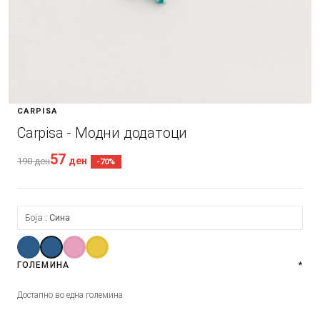
CARPISA
Carpisa - Модни додатоци
57
ден
190
ден
-70%
Боја:
Сина
ГОЛЕМИНА
*
Достапно во една големина