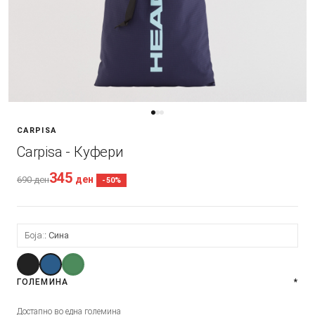
CARPISA
Carpisa - Куфери
345
ден
690
ден
-50%
Боја:
Сина
ГОЛЕМИНА
*
Достапно во една големина