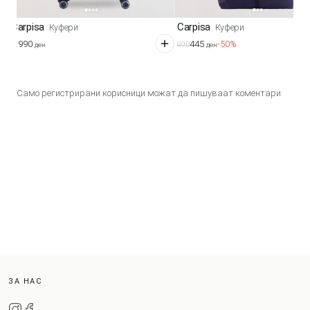
Carpisa
Carpisa
Куфери
Куфери
7.990
445
-50%
890
ден
ден
Само регистрирани корисници можат да пишуваат коментари
ЗА НАС