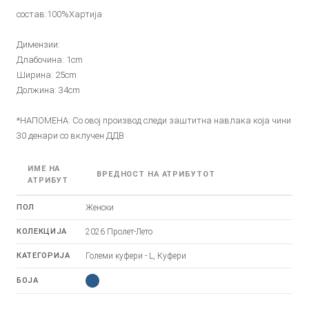
состав:100%Хартија
Димензии:
Длабочина: 1cm
Ширина: 25cm
Должина: 34cm
*НАПОМЕНА: Со овој производ следи заштитна навлака која чини
30 денари со вклучен ДДВ
ИМЕ НА
ВРЕДНОСТ НА АТРИБУТОТ
АТРИБУТ
ПОЛ
Женски
КОЛЕКЦИЈА
2026 Пролет-Лето
КАТЕГОРИЈА
Големи куфери - L, Куфери
БОЈА