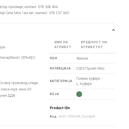
мстор приземје, контакт: 078 308 484
опје Сити Мол 1ви кат, контакт: 078 237 040
ИМЕ НА
ВРЕДНОСТ НА
ери
АТРИБУТ
АТРИБУТОТ
оликарбонат 20%АБС
ПОЛ
Женски
КОЛЕКЦИЈА
2026 Пролет-Лето
Големи куфери -
КАТЕГОРИЈА
 овој производ следи
L, Куфери
лака која чини 30
БОЈА
учен ДДВ
Product IDs
Код:
VAD174SC946_Sunlight