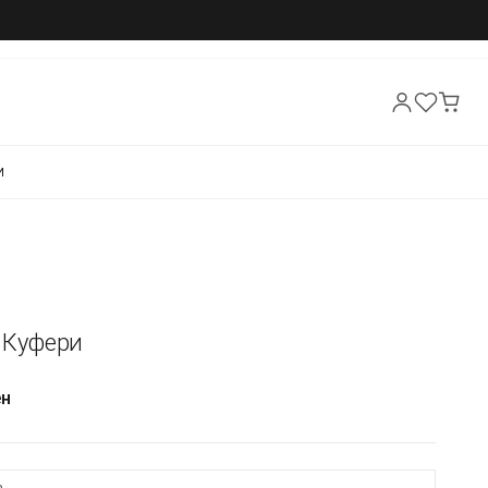
И
- Куфери
ен
а