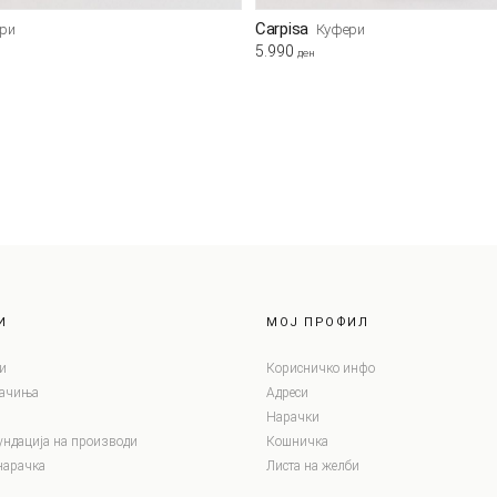
Carpisa
ри
Куфери
5.990
ден
И
МОЈ ПРОФИЛ
и
Корисничко инфо
лачиња
Адреси
Нарачки
ундација на производи
Кошничка
нарачка
Листа на желби