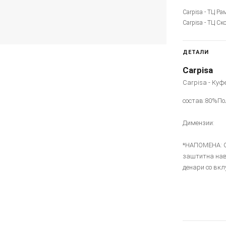
Carpisa - ТЦ Ра
Carpisa - ТЦ Ск
ДЕТАЛИ
Carpisa
Carpisa - Куф
состав:80%П
Димензии:
*НАПОМЕНА: Со
заштитна нав
денари со вкл