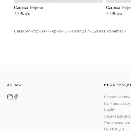
Carpisa
Carpisa
Куфери
Куфе
7.290
7.290
ден
ден
Само регистрирани корисници можат да пишуваат коментари
ЗА НАС
ИНФОРМАЦИ
Продажни салон
Политика за ко
Loyalty
Замена или реф
Откажување на 
Рекламација