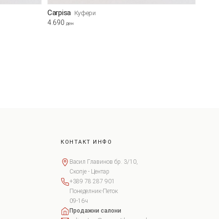
Carpisa
Куфери
4.690
ден
КОНТАКТ ИНФО
Васил Главинов бр. 3/10,
Скопје - Центар
+389 78 287 901
Понеделник-Петок
09-16ч
Продажни салони