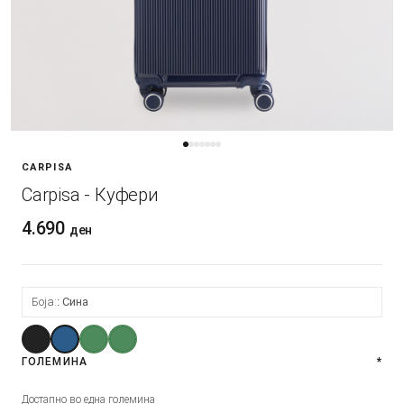
CARPISA
Carpisa - Куфери
4.690
ден
Боја:
Сина
ГОЛЕМИНА
*
Достапно во една големина