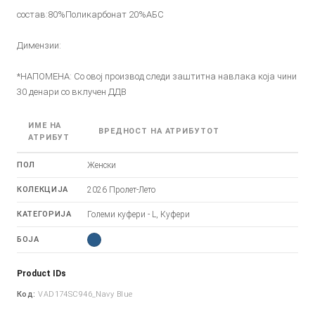
состав:80%Поликарбонат 20%АБС
Димензии:
*НАПОМЕНА: Со овој производ следи заштитна навлака која чини
30 денари со вклучен ДДВ
ИМЕ НА
ВРЕДНОСТ НА АТРИБУТОТ
АТРИБУТ
ПОЛ
Женски
КОЛЕКЦИЈА
2026 Пролет-Лето
КАТЕГОРИЈА
Големи куфери - L, Куфери
БОЈА
Product IDs
Код:
VAD174SC946_Navy Blue