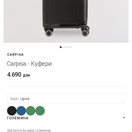
CARPISA
Carpisa - Куфери
4.690
ден
Боја:
Црна
ГОЛЕМИНА
*
Достапно во една големина