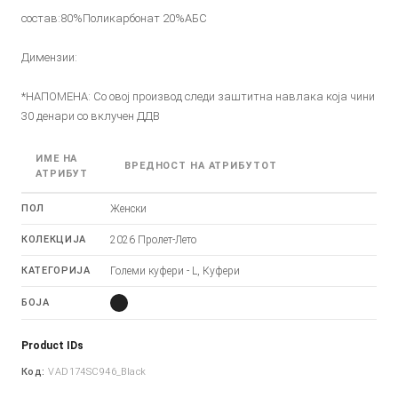
состав:80%Поликарбонат 20%АБС
Димензии:
*НАПОМЕНА: Со овој производ следи заштитна навлака која чини
30 денари со вклучен ДДВ
ИМЕ НА
ВРЕДНОСТ НА АТРИБУТОТ
АТРИБУТ
ПОЛ
Женски
КОЛЕКЦИЈА
2026 Пролет-Лето
КАТЕГОРИЈА
Големи куфери - L, Куфери
БОЈА
Product IDs
Код:
VAD174SC946_Black