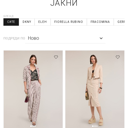
ЈАКНИ
БРЕНД:
СИТЕ
DKNY
ELEH
FIORELLA RUBINO
FRACOMINA
GERRY
ПОДРЕДИ ПО