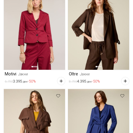
Motivi
Oltre
Јакни
Јакни
3.395
4.395
-50%
-50%
6.790
8.790
ден
ден