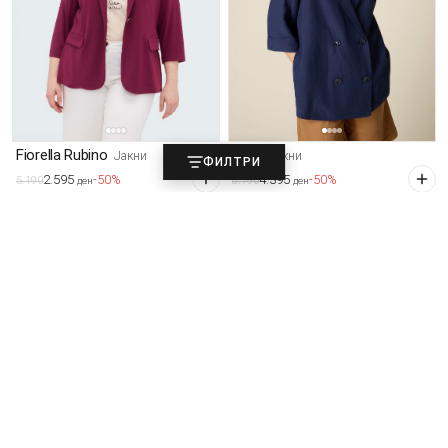
Fiorella Rubino
Oltre
Јакни
Јакни
ФИЛТРИ
2.595
4.395
-50%
-50%
5.190
8.790
ден
ден