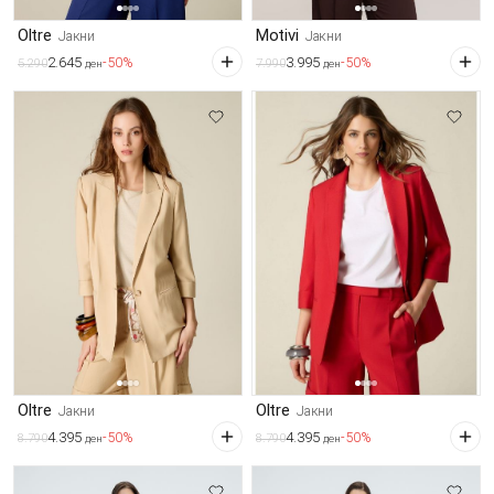
Oltre
Motivi
Јакни
Јакни
2.645
3.995
-50%
-50%
5.290
7.990
ден
ден
Oltre
Oltre
Јакни
Јакни
4.395
4.395
-50%
-50%
8.790
8.790
ден
ден