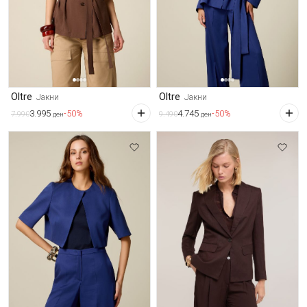
Oltre
Oltre
Јакни
Јакни
3.995
4.745
-50%
-50%
7.990
9.490
ден
ден