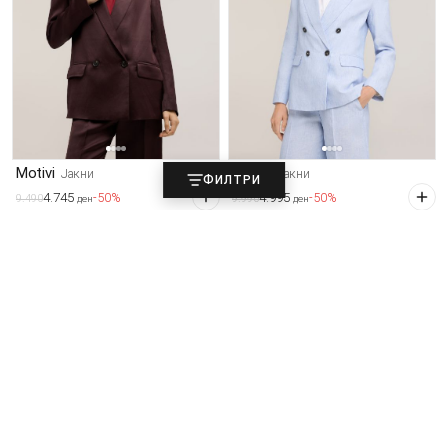
Motivi
Motivi
Јакни
Јакни
ФИЛТРИ
4.745
4.995
-50%
-50%
9.490
9.990
ден
ден