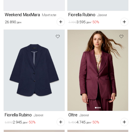
Weekend MaxMara
Fiorella Rubino
Мантили
Јакни
26.890
3.595
-50%
7.190
ден
ден
Fiorella Rubino
Oltre
Јакни
Јакни
2.945
4.745
-50%
-50%
5.890
9.490
ден
ден