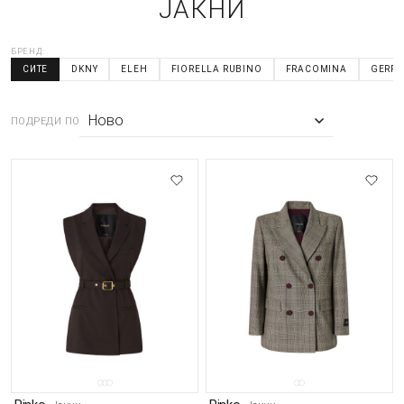
ЈАКНИ
БРЕНД:
СИТЕ
DKNY
ELEH
FIORELLA RUBINO
FRACOMINA
GERRY
ПОДРЕДИ ПО