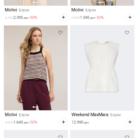
Motivi
Motivi
Блузи
Блузи
2.395
1.345
-50%
-50%
4.790
2.690
ден
ден
Motivi
Weekend MaxMara
Блузи
Блузи
1.645
12.990
-50%
3.290
ден
ден